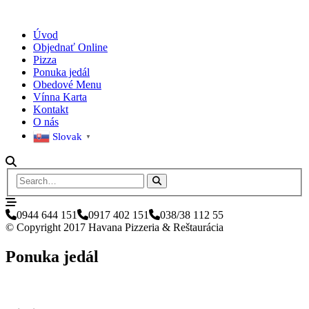
Úvod
Objednať Online
Pizza
Ponuka jedál
Obedové Menu
Vínna Karta
Kontakt
O nás
Slovak
▼
0944 644 151
0917 402 151
038/38 112 55
© Copyright 2017 Havana Pizzeria & Reštaurácia
Ponuka jedál